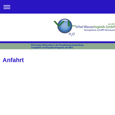
Die bessere Alternative in der Kesselwasserbehandlung
CetapleX® und BiopleX erfolgreich seit 2001
Anfahrt